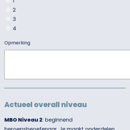
1
2
3
4
Opmerking
Actueel overall niveau
MBO Niveau 2
: beginnend
beroepsbeoefenaar. Je maakt onderdelen